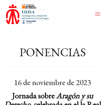
I.D.D.A.
|
Investigación
y
Desarrollo
del
Derecho
Civil
de
PONENCIAS
Aragón
16 de noviembre de 2023
Jornada sobre
Aragón y su
Derecho
, celebrada en el la Real