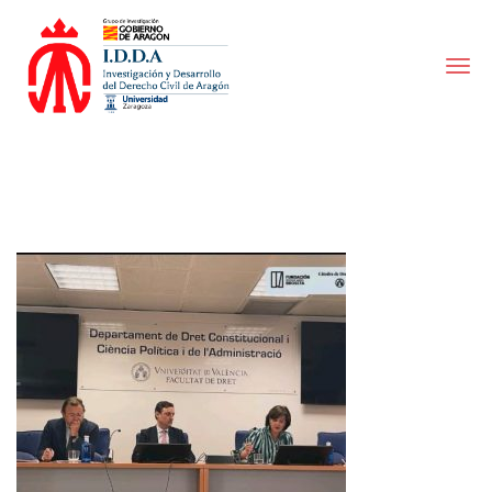
I.D.D.A.
|
Investigación
y
Desarrollo
del
Derecho
Civil
de
Aragón